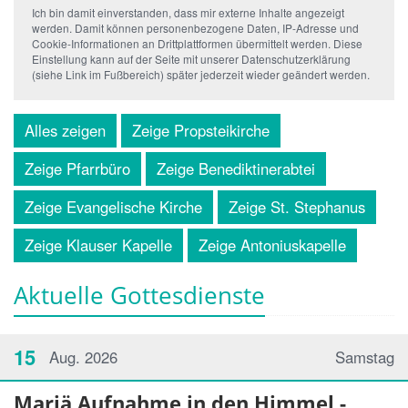
Ich bin damit einverstanden, dass mir externe Inhalte angezeigt
werden. Damit können personenbezogene Daten, IP-Adresse und
Cookie-Informationen an Drittplattformen übermittelt werden. Diese
Einstellung kann auf der Seite mit unserer Datenschutzerklärung
(siehe Link im Fußbereich) später jederzeit wieder geändert werden.
Alles zeigen
Zeige Propsteikirche
Zeige Pfarrbüro
Zeige Benediktinerabtei
Zeige Evangelische Kirche
Zeige St. Stephanus
Zeige Klauser Kapelle
Zeige Antoniuskapelle
Aktuelle Gottesdienste
15
Aug. 2026
Samstag
Mariä Aufnahme in den Himmel -