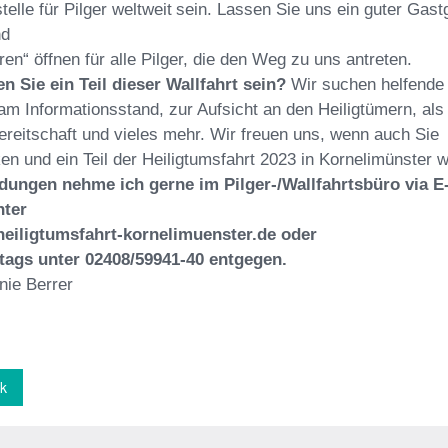
telle für Pilger weltweit
sein. Lassen Sie uns ein guter Gast
nd
ren“ öffnen für alle Pilger, die den Weg zu
uns antreten.
n Sie ein Teil dieser Wallfahrt sein?
Wir suchen helfende
 am
Informationsstand, zur Aufsicht an den Heiligtümern, als
ereitschaft
und vieles mehr. Wir freuen uns, wenn auch Sie
en und ein Teil der Heilig
tumsfahrt 2023 in Kornelimünster 
dungen
nehme
ich
gerne
im
Pilger-/Wallfahrtsbüro
via
E
nter
eiligtumsfahrt-kornelimuenster.de
oder
tags unter 02408/59941-40 entgegen.
nie Berrer
k