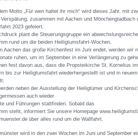
em Motto „Für wen haltet ihr mich“ wird dieses
Jahr, mit zw
 Verspätung, zu
sammen mit Aachen und Mönchengladbach d
fahrt 2023 gefeiert.
chdruck plant die Steuerungsgruppe ein ab
wechslungsreich
mm rund um die beiden
Heiligtumsfahrt-Wochen.
n Aachen das große Kirchenfest im Juni en
det, werden wir n
onate ruhen, um im
September in eine Verlängerung zu gehe
hen fest davon aus, dass die Propsteikirche
St. Kornelius im
rn
bis zur Heiligtumsfahrt
wiederhergestellt ist und in neue
lt.
erden neben der Ausstellung der Heiligtümer
und Kirchensc
lgermessen auch wieder
te
und
Führungen
stattfinden.
Sobald
das
mm steht, informiert Sie unsere Homepage
www.heiligtumsfa
imuenster.de
über alles rund um die Wallfahrt.
imünster wird in den zwei Wochen im Juni
und September ei