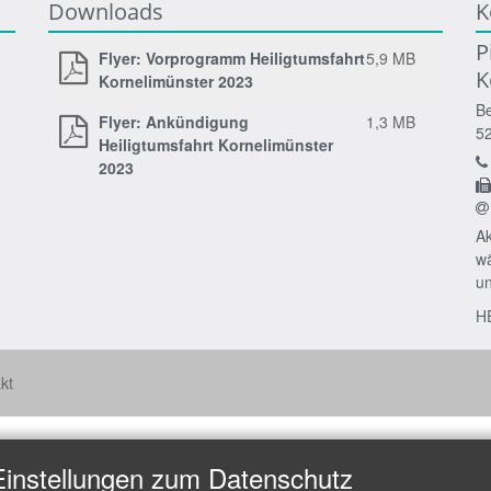
Downloads
K
P
Flyer: Vorprogramm Heiligtumsfahrt
5,9 MB
K
Kornelimünster 2023
Be
Flyer: Ankündigung
1,3 MB
5
Heiligtumsfahrt Kornelimünster
2023
Ak
wä
un
H
kt
Einstellungen zum Datenschutz