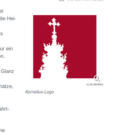
ei
ie Hei
-
es
ur ein
n.
m Glanz
(c) St. Kornelius
hätze,
Kornelius-Logo
hrt-
ne