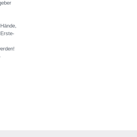
geber
 Hände,
 Erste-
werden!
-