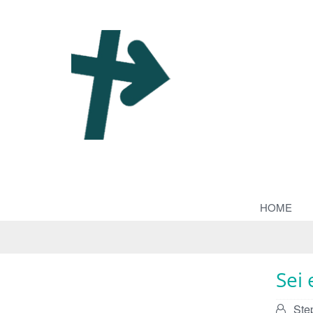
HOME
Sei 
Von:
Ste