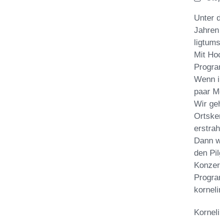
Unter d
Jahren
ligtums
Mit Ho
Progra
Wenn i
paar M
Wir ge
Ortske
erstrah
Dann w
den Pi
Konzer
Progra
kornel
Kornel