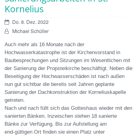
Kornelius
Datum:
Do. 8. Dez. 2022
Von:
Michael Schüller
Auch mehr als 16 Monate nach der
Hochwasserkata
strophe ist der Kirchenvorstand in
Baubesprechun
gen und Sitzungen im Wesentlichen mit
der Sanie
rung der Propsteikirche beschäftigt. Neben die
Be
seitigung der Hochwasserschäden ist nach außen
nun gut sichtbar die bereits seit Jahren geplante
Sa
nierung der Dachkonstruktion der Korneliuskapelle
getreten.
Nach und nach füllt sich das Gotteshaus wieder mit
den
sanierten Bänken. Inzwischen stehen 18 sanier
te
Bänke zur Verfügung. Bis zur Aufstellung am
end
-
gültigen Ort finden sie einen Platz unter