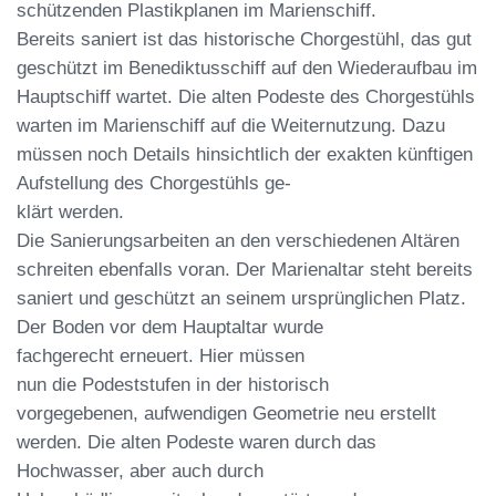
schützenden
Plastikplanen im Marienschiff.
Bereits saniert
ist das historische Chorge
stühl, das gut
geschützt im Benediktusschiff
auf den Wiederaufbau im
Hauptschiff wartet.
Die alten Podeste des Chorgestühls
warten
im Marienschiff auf die Weiternutzung. Dazu
müssen noch Details hinsichtlich der exakten
künftigen
Aufstellung des Chorgestühls ge
-
klärt werden.
Die Sanierungsarbeiten an den verschiedenen Altären
schreiten ebenfalls voran. Der Marienaltar steht bereits
saniert und geschützt an seinem ursprünglichen Platz.
Der Boden vor dem
Hauptaltar
wurde
fachgerecht
erneu
ert.
Hier
müssen
nun
die
Podeststu
fen in der historisch
vorgegebenen,
auf
wendigen
Geome
trie neu erstellt
werden. Die alten Podeste wa
ren durch das
Hochwasser, aber auch
durch