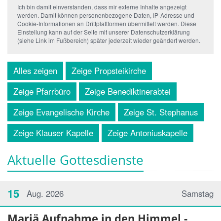
Ich bin damit einverstanden, dass mir externe Inhalte angezeigt
werden. Damit können personenbezogene Daten, IP-Adresse und
Cookie-Informationen an Drittplattformen übermittelt werden. Diese
Einstellung kann auf der Seite mit unserer Datenschutzerklärung
(siehe Link im Fußbereich) später jederzeit wieder geändert werden.
Alles zeigen
Zeige Propsteikirche
Zeige Pfarrbüro
Zeige Benediktinerabtei
Zeige Evangelische Kirche
Zeige St. Stephanus
Zeige Klauser Kapelle
Zeige Antoniuskapelle
Aktuelle Gottesdienste
15
Aug. 2026
Samstag
Mariä Aufnahme in den Himmel -