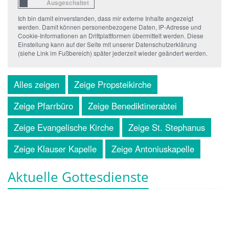
Ich bin damit einverstanden, dass mir externe Inhalte angezeigt
werden. Damit können personenbezogene Daten, IP-Adresse und
Cookie-Informationen an Drittplattformen übermittelt werden. Diese
Einstellung kann auf der Seite mit unserer Datenschutzerklärung
(siehe Link im Fußbereich) später jederzeit wieder geändert werden.
Alles zeigen
Zeige Propsteikirche
Zeige Pfarrbüro
Zeige Benediktinerabtei
Zeige Evangelische Kirche
Zeige St. Stephanus
Zeige Klauser Kapelle
Zeige Antoniuskapelle
Aktuelle Gottesdienste