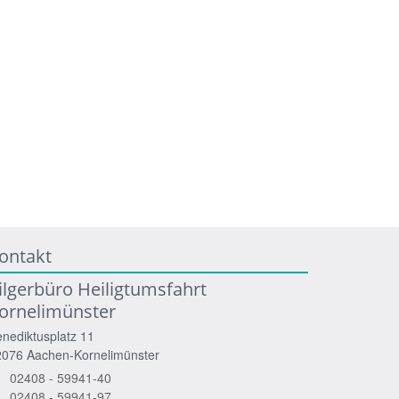
ontakt
ilgerbüro Heiligtumsfahrt
ornelimünster
nediktusplatz 11
2076
Aachen-Kornelimünster
02408 - 59941-40
02408 - 59941-97