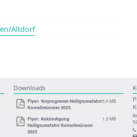
en/Altdorf
Downloads
K
P
Flyer: Vorprogramm Heiligtumsfahrt
5,9 MB
K
Kornelimünster 2023
Be
Flyer: Ankündigung
1,3 MB
5
Heiligtumsfahrt Kornelimünster
2023