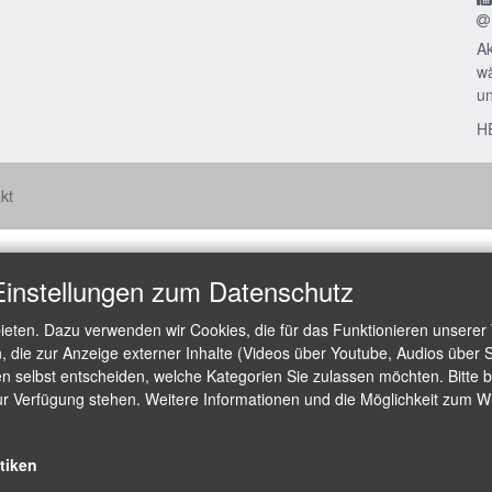
Ak
wä
un
H
kt
Einstellungen zum Datenschutz
ieten. Dazu verwenden wir Cookies, die für das Funktionieren unserer
die zur Anzeige externer Inhalte (Videos über Youtube, Audios über S
 selbst entscheiden, welche Kategorien Sie zulassen möchten. Bitte be
ur Verfügung stehen. Weitere Informationen und die Möglichkeit zum Wid
stiken