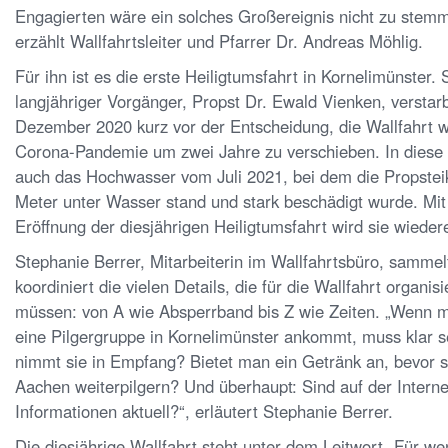
Engagierten wäre ein solches Großereignis nicht zu stem
erzählt Wallfahrtsleiter und Pfarrer Dr. Andreas Möhlig.
Für ihn ist es die erste Heiligtumsfahrt in Kornelimünster. 
langjähriger Vorgänger, Propst Dr. Ewald Vienken, verstar
Dezember 2020 kurz vor der Entscheidung, die Wallfahrt 
Corona-Pandemie um zwei Jahre zu verschieben. In diese Z
auch das Hochwasser vom Juli 2021, bei dem die Propstei
Meter unter Wasser stand und stark beschädigt wurde. Mit
Eröffnung der diesjährigen Heiligtumsfahrt wird sie wiedere
Stephanie Berrer, Mitarbeiterin im Wallfahrtsbüro, sammel
koordiniert die vielen Details, die für die Wallfahrt organis
müssen: von A wie Absperrband bis Z wie Zeiten. „Wenn 
eine Pilgergruppe in Kornelimünster ankommt, muss klar s
nimmt sie in Empfang? Bietet man ein Getränk an, bevor s
Aachen weiterpilgern? Und überhaupt: Sind auf der Internet
Informationen aktuell?“, erläutert Stephanie Berrer.
Die diesjährige Wallfahrt steht unter dem Leitwort „Für wen