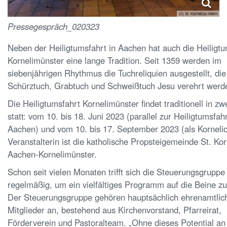
(c) St. Kornelius intern
Pressegespräch_020323
Neben der Heiligtumsfahrt in Aachen hat auch die Heiligtu
Kornelimünster eine lange Tradition. Seit 1359 werden im
siebenjährigen Rhythmus die Tuchreliquien ausgestellt, die
Schürztuch, Grabtuch und Schweißtuch Jesu verehrt werd
Die Heiligtumsfahrt Kornelimünster findet traditionell in zw
statt: vom 10. bis 18. Juni 2023 (parallel zur Heiligtumsfahr
Aachen) und vom 10. bis 17. September 2023 (als Kornelio
Veranstalterin ist die katholische Propsteigemeinde St. Kor
Aachen-Kornelimünster.
Schon seit vielen Monaten trifft sich die Steuerungsgruppe
regelmäßig, um ein vielfältiges Programm auf die Beine zu 
Der Steuerungsgruppe gehören hauptsächlich ehrenamtlic
Mitglieder an, bestehend aus Kirchenvorstand, Pfarreirat,
Förderverein und Pastoralteam. „Ohne dieses Potential an