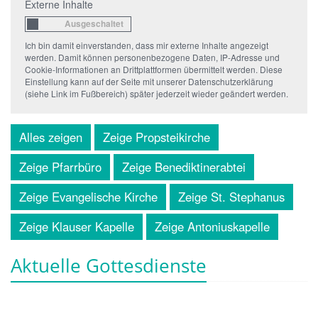
Externe Inhalte
Ich bin damit einverstanden, dass mir externe Inhalte angezeigt
werden. Damit können personenbezogene Daten, IP-Adresse und
Cookie-Informationen an Drittplattformen übermittelt werden. Diese
Einstellung kann auf der Seite mit unserer Datenschutzerklärung
(siehe Link im Fußbereich) später jederzeit wieder geändert werden.
Alles zeigen
Zeige Propsteikirche
Zeige Pfarrbüro
Zeige Benediktinerabtei
Zeige Evangelische Kirche
Zeige St. Stephanus
Zeige Klauser Kapelle
Zeige Antoniuskapelle
Aktuelle Gottesdienste